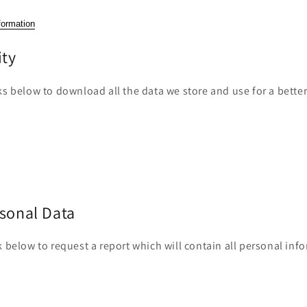
formation
ity
ks below to download all the data we store and use for a bette
rsonal Data
k below to request a report which will contain all personal inf