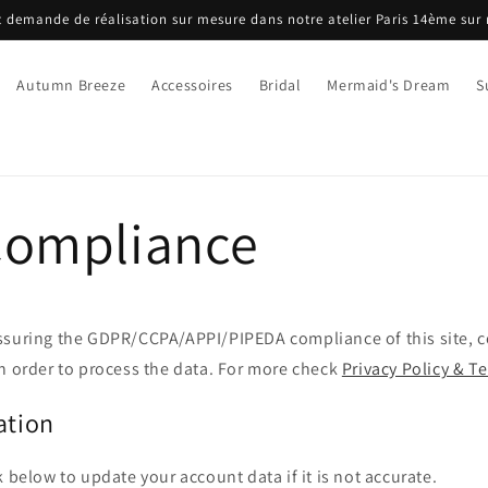
 demande de réalisation sur mesure dans notre atelier Paris 14ème sur
Autumn Breeze
Accessoires
Bridal
Mermaid's Dream
S
Compliance
ssuring the GDPR/CCPA/APPI/PIPEDA compliance of this site, co
n order to process the data. For more check
Privacy Policy & T
ation
k below to update your account data if it is not accurate.