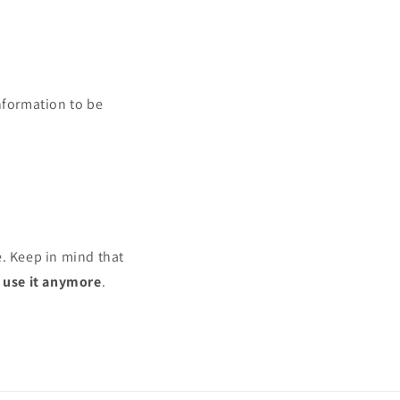
nformation to be
e. Keep in mind that
r use it anymore
.