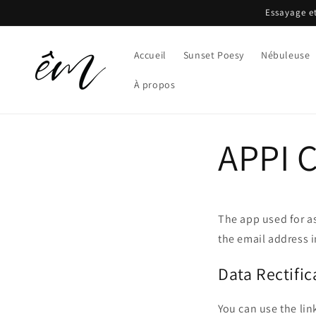
et
Essayage et
passer
au
contenu
Accueil
Sunset Poesy
Nébuleuse
À propos
APPI 
The app used for a
the email address i
Data Rectific
You can use the lin