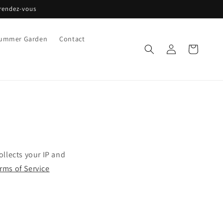
 rendez-vous
ummer Garden
Contact
Connexion
Panier
llects your IP and
erms of Service