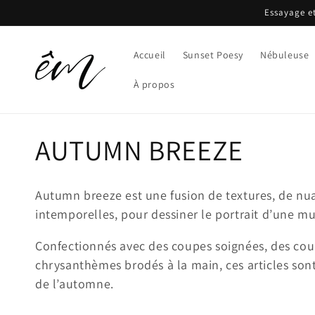
et
Essayage et
passer
au
contenu
Accueil
Sunset Poesy
Nébuleuse
À propos
C
AUTUMN BREEZE
o
Autumn breeze est une fusion de textures, de n
l
intemporelles, pour dessiner le portrait d’une mu
Confectionnés avec des coupes soignées, des coul
l
chrysanthèmes brodés à la main, ces articles son
de l’automne.
e