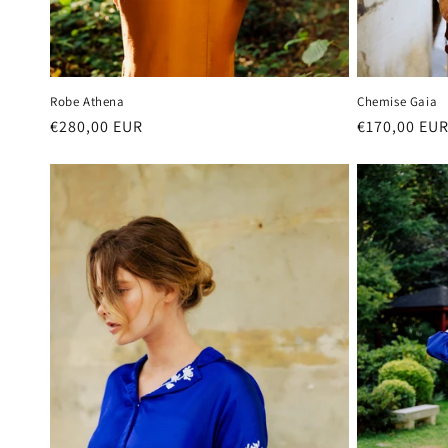
Chemise Gaia
Robe Athena
Prix
€170,00 EU
Prix
€280,00 EUR
habituel
habituel