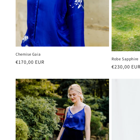
Chemise Gaia
Robe Sapphire
Prix
€170,00 EUR
Prix
€230,00 EU
habituel
habituel