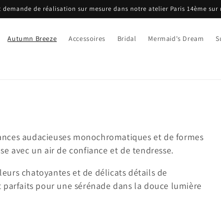
 demande de réalisation sur mesure dans notre atelier Paris 14ème sur
Autumn Breeze
Accessoires
Bridal
Mermaid's Dream
S
uances audacieuses monochromatiques et de formes
se avec un air de confiance et de tendresse.
eurs chatoyantes et de délicats détails de
t parfaits pour une sérénade dans la douce lumière