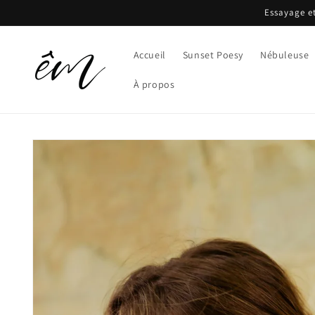
et
Essayage et
passer
au
contenu
Accueil
Sunset Poesy
Nébuleuse
À propos
Passer aux
informations
produits