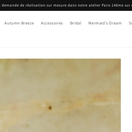
 demande de réalisation sur mesure dans notre atelier Paris 14ème sur
Autumn Breeze
Accessoires
Bridal
Mermaid's Dream
S