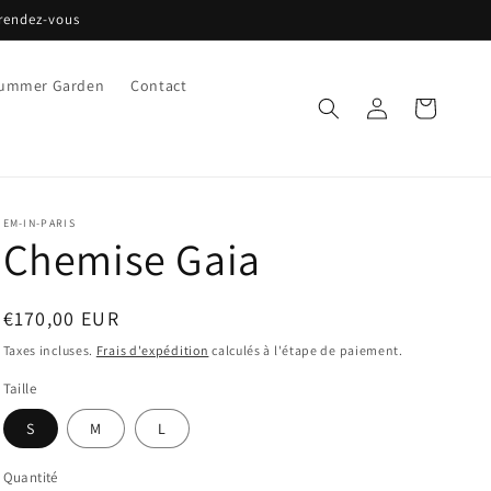
 rendez-vous
ummer Garden
Contact
Connexion
Panier
EM-IN-PARIS
Chemise Gaia
Prix
€170,00 EUR
habituel
Taxes incluses.
Frais d'expédition
calculés à l'étape de paiement.
Taille
S
M
L
Quantité