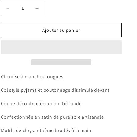
Réduire
Augmenter
la
la
quantité
quantité
de
de
Ajouter au panier
Chemise
Chemise
Gaia
Gaia
Chemise à manches longues
Col style pyjama et boutonnage dissimulé devant
Coupe décontractée au tombé fluide
Confectionnée en satin de pure soie artisanale
Motifs de chrysanthème brodés à la main