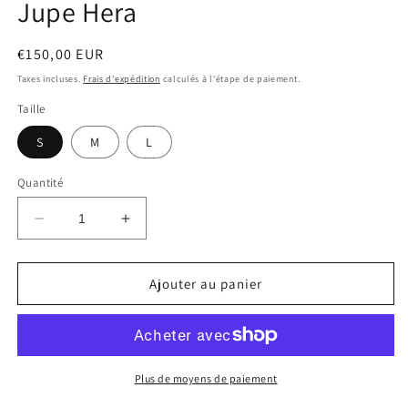
Jupe Hera
f
modale
m
Prix
€150,00 EUR
habituel
Taxes incluses.
Frais d'expédition
calculés à l'étape de paiement.
Taille
S
M
L
Quantité
Réduire
Augmenter
la
la
quantité
quantité
de
de
Ajouter au panier
Jupe
Jupe
Hera
Hera
Plus de moyens de paiement