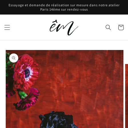
et
Essayage et demande de réalisation sur mesure dans notre atelier
passer
Paris 14ème sur rendez-vous
au
contenu
Panier
Passer aux
informations
produits