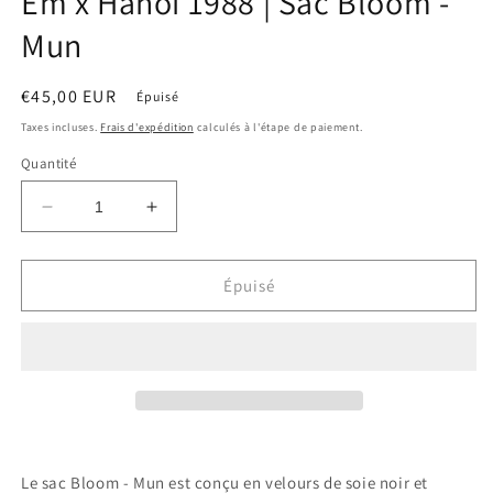
Êm x Hanoi 1988 | Sac Bloom -
modale
Mun
Prix
€45,00 EUR
Épuisé
habituel
Taxes incluses.
Frais d'expédition
calculés à l'étape de paiement.
Quantité
Réduire
Augmenter
la
la
quantité
quantité
de
de
Épuisé
Êm
Êm
x
x
Hanoi
Hanoi
1988
1988
|
|
Sac
Sac
Bloom
Bloom
-
-
Le sac Bloom - Mun est conçu en velours de soie noir et