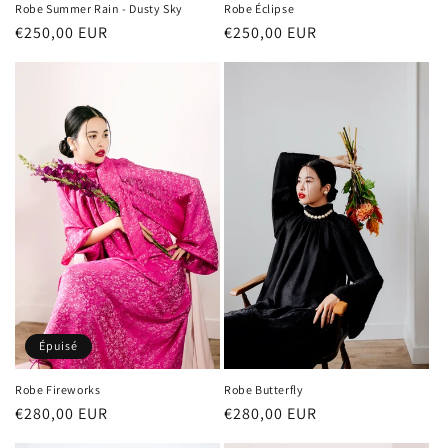
Robe Summer Rain - Dusty Sky
Robe Éclipse
Prix
€250,00 EUR
Prix
€250,00 EUR
habituel
habituel
Épuisé
Robe Fireworks
Robe Butterfly
Prix
€280,00 EUR
Prix
€280,00 EUR
habituel
habituel