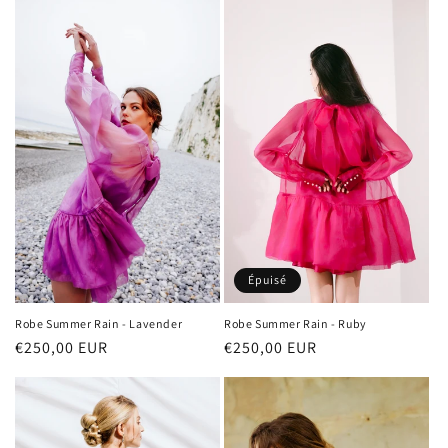
Épuisé
Robe Summer Rain - Lavender
Robe Summer Rain - Ruby
Prix
€250,00 EUR
Prix
€250,00 EUR
habituel
habituel