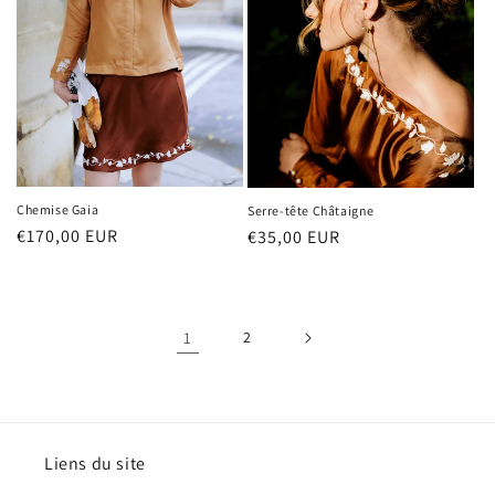
Chemise Gaia
Serre-tête Châtaigne
Prix
€170,00 EUR
Prix
€35,00 EUR
habituel
habituel
1
2
Liens du site