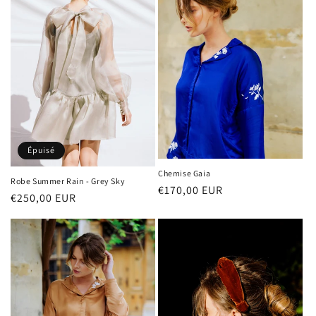
Épuisé
Chemise Gaia
Robe Summer Rain - Grey Sky
Prix
€170,00 EUR
Prix
€250,00 EUR
habituel
habituel