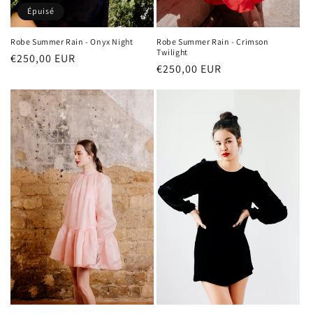
Épuisé
Robe Summer Rain - Onyx Night
Robe Summer Rain - Crimson
Twilight
Prix
€250,00 EUR
Prix
€250,00 EUR
habituel
habituel